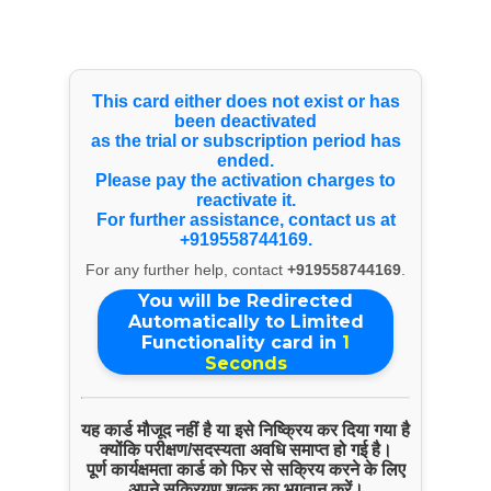
Select Language
▼
Payment Info
This card either does not exist or has
Bank Account Details
been deactivated
as the trial or subscription period has
Name:
ended.
VASTU NIRAV
Please pay the activation charges to
reactivate it.
Account Number:
For further assistance, contact us at
118304180000439
+919558744169.
For any further help, contact
+919558744169
.
IFSC Code:
SVCB0000183
You will be Redirected
Automatically to Limited
BANK Name:
Functionality card in
1
SVC CO - OPERATIVE BANK LTD
Seconds
GST Number
यह कार्ड मौजूद नहीं है या इसे निष्क्रिय कर दिया गया है
GST No:
क्योंकि परीक्षण/सदस्यता अवधि समाप्त हो गई है।
NA
पूर्ण कार्यक्षमता कार्ड को फिर से सक्रिय करने के लिए
अपने सक्रियण शुल्क का भुगतान करें।