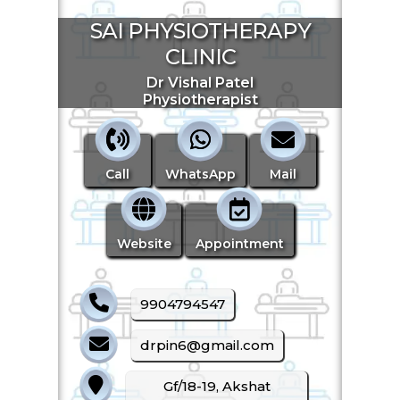
SAI PHYSIOTHERAPY
CLINIC
Dr Vishal Patel
Start Chat
Physiotherapist
Click to Use AI Scanner to
Create Card in 30 Sec
Call
WhatsApp
Mail
Use it as a Free Business Card Scanner too
Website
Appointment
9904794547
drpin6@gmail.com
Gf/18-19, Akshat